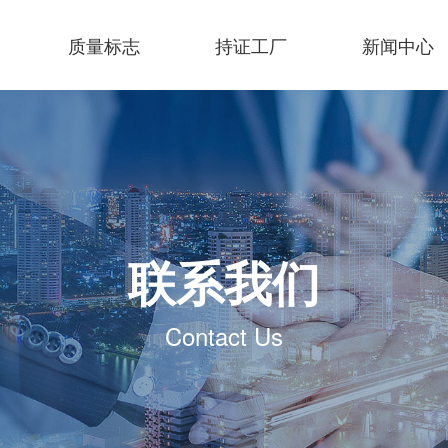
质量标志
持证工厂
新闻中心
联系我们
Contact Us