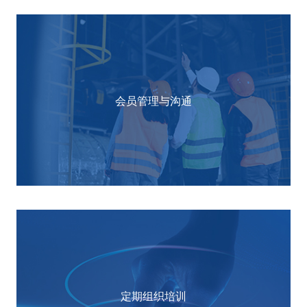
会员管理与沟通
定期组织培训