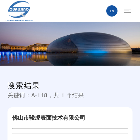
EN
搜索结果
关键词：
A-118
，共
1
个结果
佛山市骏虎表面技术有限公司