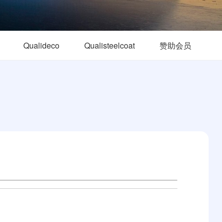
Qualideco
Qualisteelcoat
赞助会员