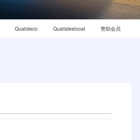
Qualideco
Qualisteelcoat
赞助会员