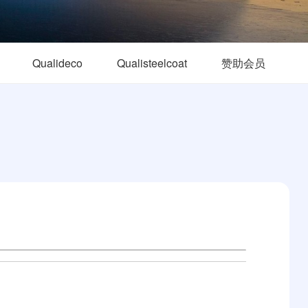
Qualideco
Qualisteelcoat
赞助会员