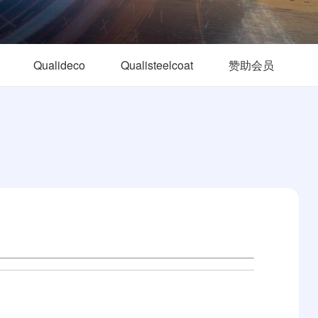
Qualideco
Qualisteelcoat
赞助会员