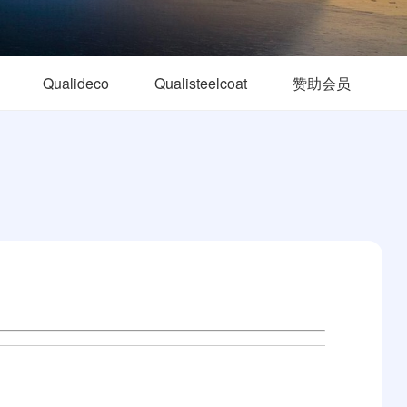
Qualideco
Qualisteelcoat
赞助会员