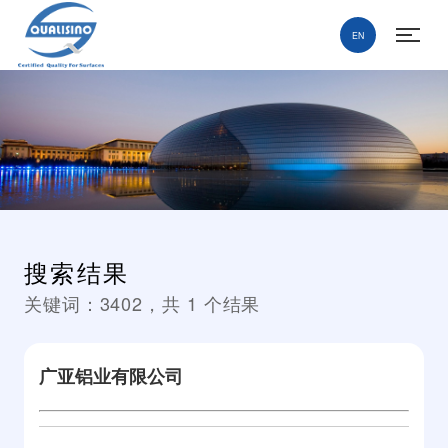
EN
搜索结果
关键词：
3402
，共
1
个结果
广亚铝业有限公司